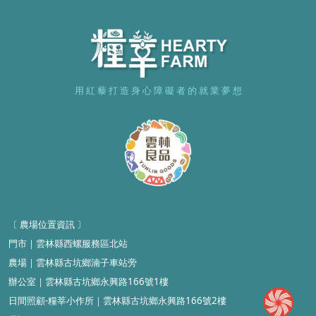
用 紅 藜 打 造 身 心 障 礙 者 的 就 業 夢 想
〔 農場位置資訊
〕
門市
｜雲林縣
西螺服務區北站
農場
｜
雲林縣古坑鄉湳子車站旁
辦公室
｜
雲林縣古坑鄉永興路166號1樓
日間照顧-糧莘小作所
｜雲林縣
古坑鄉永興路166號2樓