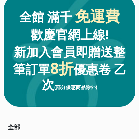
免運費
全館 滿千
歡慶官網上線!
新加入會員即贈送整
8折
筆訂單
優惠卷
乙
次
(部分優惠商品除外)
全部