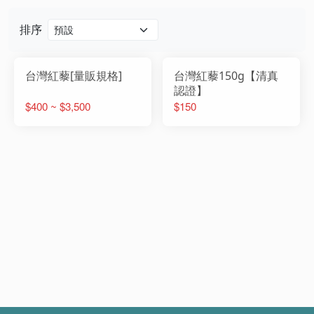
排序
台灣紅藜[量販規格]
台灣紅藜150g【清真
認證】
$400 ~ $3,500
$150