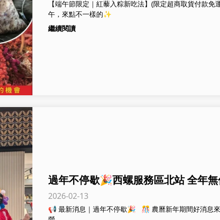
【端午節限定｜紅藜入粽新吃法】(限定超商取貨付款免運
午，來點不一樣的✨
繼續閱讀
過年不停歇🎉西螺服務區北站 全年
2026-02-13
哦！
📢 最新消息｜過年不停歇🎉 🎊 農曆新年期間好消息來
營