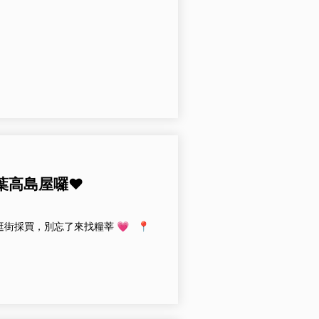
大葉高島屋囉❤️
逛街採買，別忘了來找糧莘 💗 📍