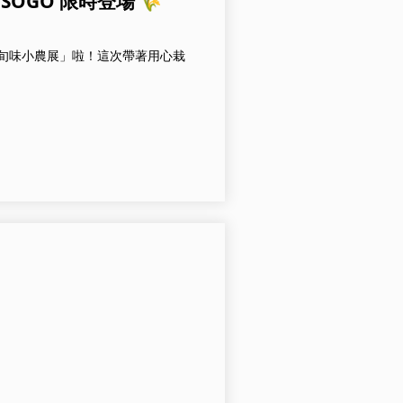
OGO 限時登場 🌾
2樓「旬味小農展」啦！這次帶著用心栽
】