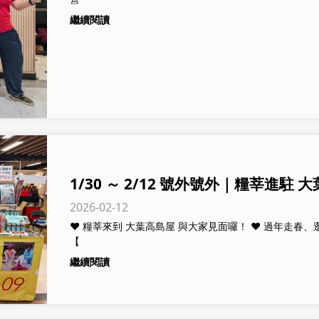
繼續閱讀
1/30 ～ 2/12 號外號外｜糧莘進駐 
2026-02-12
❤️ 糧莘來到 大葉高島屋 與大家見面囉！ ❤️ 過年走春、
【
繼續閱讀