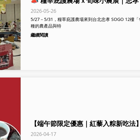
📣 糧莘庇護農場ｘ旬味小農展｜忠孝 S
2026-05-26
5/27－5/31，糧莘庇護農場來到台北忠孝 SOGO 1
種的農產品與特
繼續閱讀
【端午節限定優惠｜紅藜入粽新吃法
2026-04-17