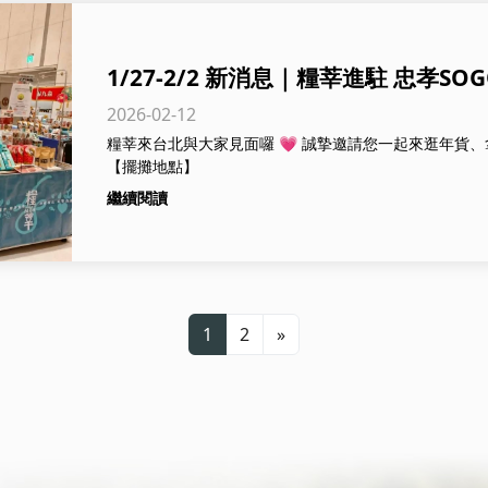
1/27-2/2 新消息｜糧莘進駐 忠孝SO
2026-02-12
糧莘來台北與大家見面囉 💗 誠摯邀請您一起來逛年貨
【擺攤地點】
繼續閱讀
1
2
»