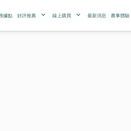
務據點
好評推薦
線上購買
最新消息
農事體驗
媒體報導
全部商品
團課報
專訪
台灣紅藜
台灣苦茶油
禮盒
紅藜伴手禮
優惠組合專區