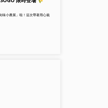
OGO 限時登場 🌾
2樓「旬味小農展」啦！這次帶著用心栽
】