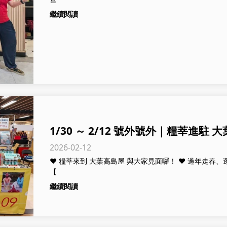
繼續閱讀
1/30 ～ 2/12 號外號外｜糧莘進駐 
2026-02-12
❤️ 糧莘來到 大葉高島屋 與大家見面囉！ ❤️ 過年走春、
【
繼續閱讀