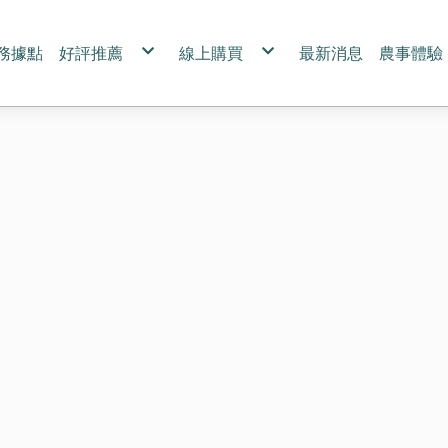
務據點
好評推薦
線上購買
最新消息
農事體驗
媒體報導
全部商品
團課報
專訪
台灣紅藜
台灣苦茶油
禮盒
紅藜伴手禮
優惠組合專區