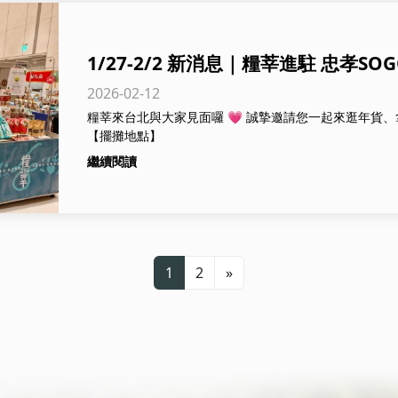
1/27-2/2 新消息｜糧莘進駐 忠孝SO
2026-02-12
糧莘來台北與大家見面囉 💗 誠摯邀請您一起來逛年貨
【擺攤地點】
繼續閱讀
1
2
»