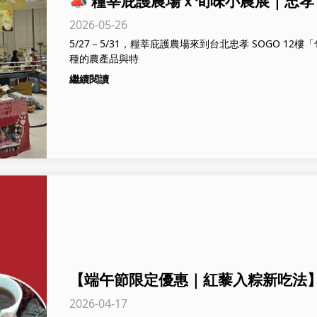
📣 糧莘庇護農場ｘ旬味小農展｜忠孝 S
2026-05-26
5/27－5/31，糧莘庇護農場來到台北忠孝 SOGO 1
種的農產品與特
繼續閱讀
【端午節限定優惠｜紅藜入粽新吃法
2026-04-17