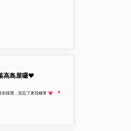
大葉高島屋囉❤️
逛街採買，別忘了來找糧莘 💗 📍