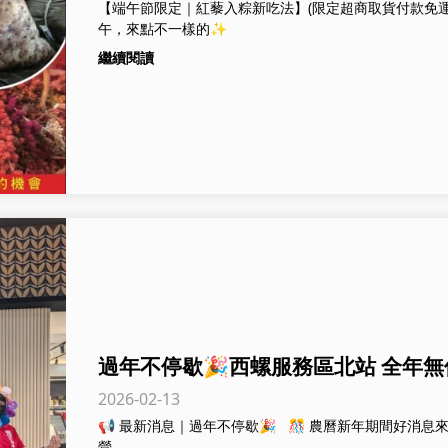
【端午節限定｜紅藜入粽新吃法】(限定超商取貨付款免運
午，來點不一樣的✨
繼續閱讀
過年不停歇🎉西螺服務區北站 全年
2026-02-13
哦！
📢 最新消息｜過年不停歇🎉 🎊 農曆新年期間好消息來
營