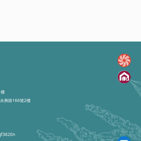
1樓
永興路166號2樓
gf3820n