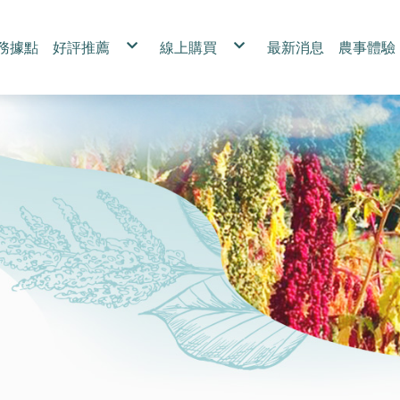
務據點
好評推薦
線上購買
最新消息
農事體驗
媒體報導
全部商品
團課報
專訪
台灣紅藜
台灣苦茶油
禮盒
紅藜伴手禮
優惠組合專區