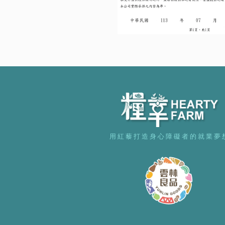
用 紅 藜 打 造 身 心 障 礙 者 的 就 業 夢 