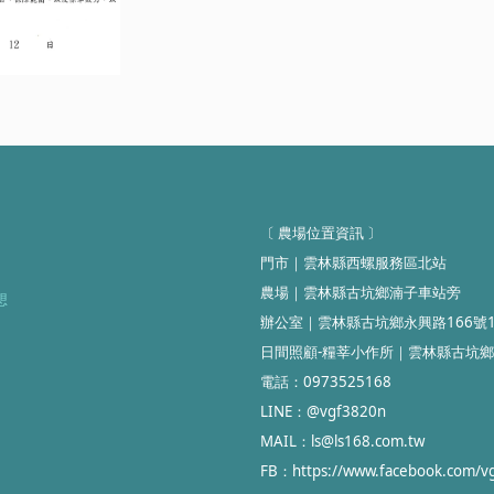
〔 農場位置資訊
〕
門市
｜雲林縣
西螺服務區北站
農場
｜
雲林縣古坑鄉湳子車站旁
想
辦公室
｜
雲林縣古坑鄉永興路166號
日間照顧-糧莘小作所
｜雲林縣
古坑鄉
電話：0973525168
LINE：@vgf3820n
MAIL
：ls@ls168.com.tw
FB：https://www.facebook.com/v