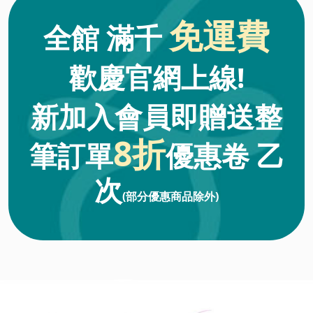
免運費
全館 滿千
歡慶官網上線!
新加入會員即贈送整
8折
筆訂單
優惠卷
乙
次
(部分優惠商品除外)