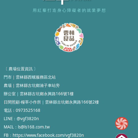
用 紅 藜 打 造 身 心 障 礙 者 的 就 業 夢 想
〔 農場位置資訊
〕
門市
｜雲林縣
西螺服務區北站
農場
｜
雲林縣古坑鄉湳子車站旁
辦公室
｜
雲林縣古坑鄉永興路166號1樓
日間照顧-糧莘小作所
｜雲林縣
古坑鄉永興路166號2樓
電話：0973525168
LINE：@vgf3820n
MAIL
：ls@ls168.com.tw
FB：https://www.facebook.com/vgf3820n