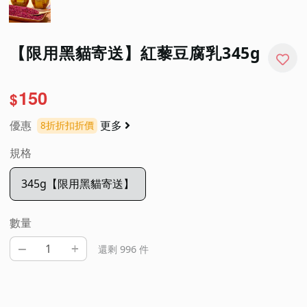
【限用黑貓寄送】紅藜豆腐乳345g
150
$
優惠
更多
8
折
折扣折價
規格
345g【限用黑貓寄送】
數量
–
+
還剩 996 件