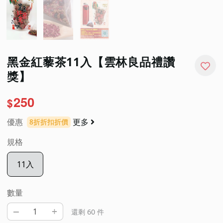
黑金紅藜茶11入【雲林良品禮讚
獎】
250
$
優惠
更多
8
折
折扣折價
規格
11入
數量
–
+
還剩 60 件