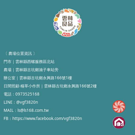
〔 農場位置資訊
〕
門市
｜雲林縣
西螺服務區北站
農場
｜
雲林縣古坑鄉湳子車站旁
辦公室
｜
雲林縣古坑鄉永興路166號1樓
日間照顧-糧莘小作所
｜雲林縣
古坑鄉永興路166號2樓
電話：0973525168
LINE：@vgf3820n
MAIL
：ls@ls168.com.tw
FB：https://www.facebook.com/vgf3820n