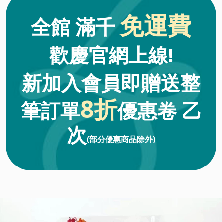
免運費
全館 滿千
歡慶官網上線!
新加入會員即贈送整
8折
筆訂單
優惠卷
乙
次
(部分優惠商品除外)