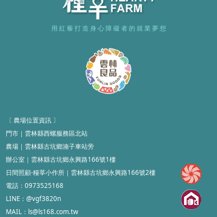
用 紅 藜 打 造 身 心 障 礙 者 的 就 業 夢 想
〔 農場位置資訊
〕
門市
｜雲林縣
西螺服務區北站
農場
｜
雲林縣古坑鄉湳子車站旁
辦公室
｜
雲林縣古坑鄉永興路166號1樓
日間照顧-糧莘小作所
｜雲林縣
古坑鄉永興路166號2樓
電話：0973525168
LINE：@vgf3820n
MAIL
：ls@ls168.com.tw